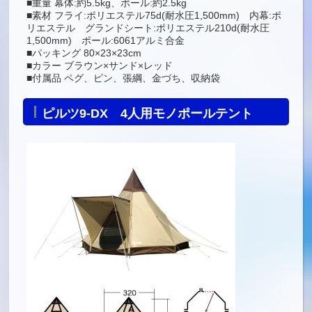
■重量 幕体:約5.5kg、ポール:約2.5kg
■素材 フライ:ポリエステル75d(耐水圧1,500mm) 内幕:ポ
リエステル グランドシート:ポリエステル210d(耐水圧
1,500mm) ポール:6061アルミ合金
■パッキング 80×23×23cm
■カラー ブラウン×サンド×レッド
■付属品 ペグ、ピン、張綱、金づち、収納袋
ピルツ9-DX 4人用モノポールテント