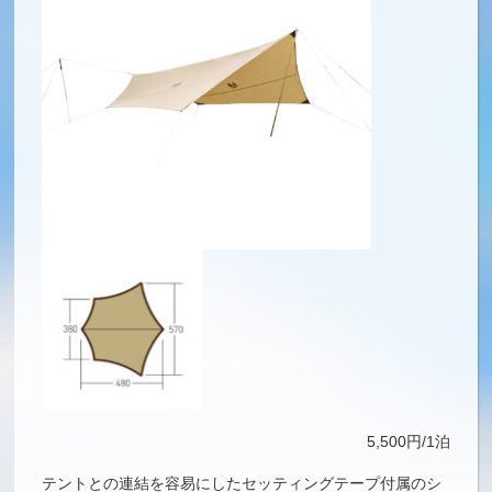
5,500円/1泊
テントとの連結を容易にしたセッティングテープ付属のシ
ステムタープヘキサDX
遮光コーティングと210dの生地厚で強い日差しもしっかり
カット
セッティングテープで色々なサイズのテントと連結可能
■重量/総重量(付属品除く)約4.1kg、付属品重量:約1.3kg
[内容]タープ:約2.4kg、ポール約1.7kg
■素材/ポリエステル210d(耐水圧1,500mm)
ポール:6061アルミ合金Φ25mm
(ラチェットポール220～250cmx2本)
■付属品/張り綱、セッティングテープ(4m、ハトメ50cm間
隔)、Pペグ、ハンマー、収納袋