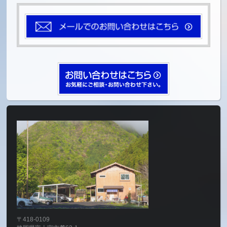
〒418-0109
静岡県富士宮市麓63-1
(ふもとっぱら管理棟より徒歩5分)
営業時間 09:00～17:00
ver.1.01x_02 (rel.18.9/upd.19.11)
Copyright ©
la-pat-mofu.com
All Rights Reserved.
Powered by
WordPress
&
BizVektor Theme
by
Vektor,Inc.
technology.