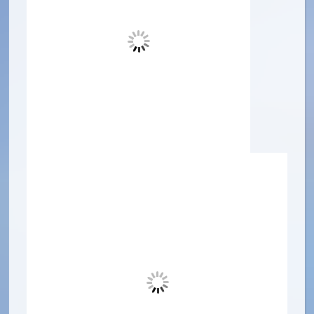
6,000円/1泊
専用マット 2,000円/1泊
ogawaのロングセラー頼れる旅の相棒。
・コンパクト収納なのに前室空間をしっかり確保