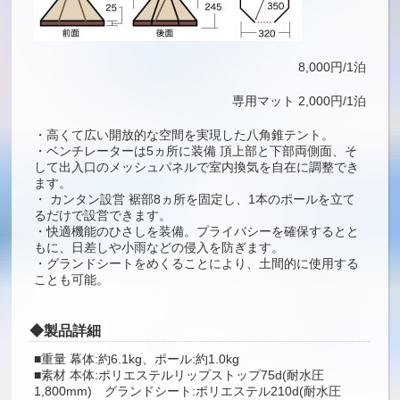
8,000円/1泊
専用マット 2,000円/1泊
・高くて広い開放的な空間を実現した八角錐テント。
・ベンチレーターは5ヵ所に装備 頂上部と下部両側面、そ
して出入口のメッシュパネルで室内換気を自在に調整でき
ます。
・ カンタン設営 裾部8ヵ所を固定し、1本のポールを立て
るだけで設営できます。
・快適機能のひさしを装備。プライバシーを確保するとと
もに、日差しや小雨などの侵入を防ぎます。
・グランドシートをめくることにより、土間的に使用する
ことも可能。
◆製品詳細
■重量 幕体:約6.1kg、ポール:約1.0kg
■素材 本体:ポリエステルリップストップ75d(耐水圧
1,800mm) グランドシート:ポリエステル210d(耐水圧