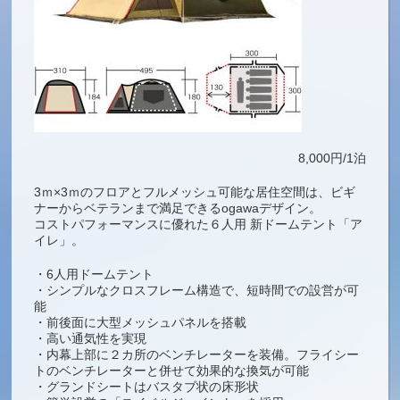
8,000円/1泊
3ｍ×3ｍのフロアとフルメッシュ可能な居住空間は、ビギ
ナーからベテランまで満足できるogawaデザイン。
コストパフォーマンスに優れた６人用 新ドームテント「ア
イレ」。
・6人用ドームテント
・シンプルなクロスフレーム構造で、短時間での設営が可
能
・前後面に大型メッシュパネルを搭載
・高い通気性を実現
・内幕上部に２カ所のベンチレーターを装備。フライシー
トのベンチレーターと併せて効果的な換気が可能
・グランドシートはバスタブ状の床形状