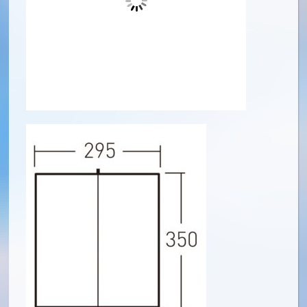
4,500円/1泊
多様な張り方でテントにも相性抜群なタープ
今までありそうでなかった様々な張り方ができる
1枚は持っておきたいそんなタープです!
・遮光コーティングが施された210dの厚手の生地
・付属のセッティングテープは少し大き目なテントにも
対応可能な長さ4m
・2020年モデルオーナーロッジタイプ52Rとの連携も可能
・複数のハトメが付いている為、レイアウトも自由自在
■付属品/ペグ、張綱、ハンマー、収納袋、ALラチェットポ