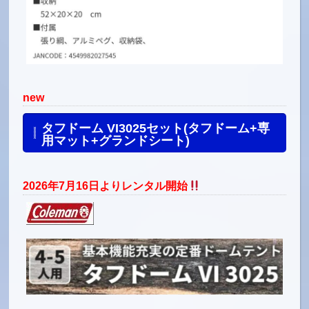
new
タフドーム VI3025セット(タフドーム+専
用マット+グランドシート)
2026年7月16日よりレンタル開始