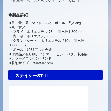
・簡単設営の「スイベルジョイント」を採用
◆製品詳細
■重 量／幕 体：約8.2kg ポール：約3.3kg
■素 材／
・フライ：ポリエステル 75d（耐水圧1,800mm）
・内 幕：ポリエステル 68d
・グランドシート：ポリエステル 210d（耐水圧
1,800mm）
・ポール：6061アルミ合金
■付属品／張り綱、ハンマー、ピン、ペグ、収納袋
■カラー／ブラウン×サンド
■収納サイズ／75×35×27cm
ステイシーST-Ⅱ