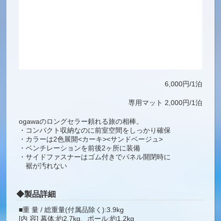
・カラーは2色展開<カーキ><サンドベージュ>
・ベンチレーションを前後2ヶ所に装備
・サイドファスナーはゴム付きでパネル開閉時に
裾が汚れない
◆製品詳細
■重 量 / 総重量(付属品除く):3.9kg
[内 容] 幕体:約2.7kg、ポール:約1.2kg
■素 材/フライ:ポリエステル75d(耐水圧1,800mm)
インナーテント:ポリエステル68d
グランドシート:ポリエステル75d(耐水圧
1,800mm)
ポール:7001 アルミ合金(φ9mm、φ10.3mm、
φ9.5mm)
■収納サイズ/ 52×19×19cm(フレーム折り寸40cm)
■付属品/アルミピン、張り綱、セルフスタンディングテー
プ(前室部)
専用マットもございます。2000円／泊
システムタープレクタ 295×350cm